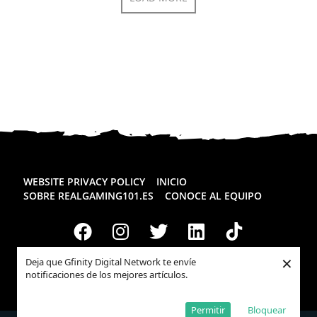
WEBSITE PRIVACY POLICY
INICIO
SOBRE REALGAMING101.ES
CONOCE AL EQUIPO
×
Deja que Gfinity Digital Network te envíe
notificaciones de los mejores artículos.
Todos los derechos reservados
Realgaming.es
© 2026
Permitir
Bloquear