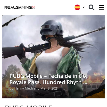
PUBG Mobile – Fecha de inicio,
Royale Pass, Hundred Rhyth ...
by
Henry Medrano
Mar 8, 2021