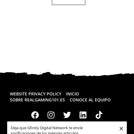
WEBSITE PRIVACY POLICY
INICIO
SOBRE REALGAMING101.ES
CONOCE AL EQUIPO
×
Deja que Gfinity Digital Network te envíe
notificaciones de los mejores artículos.
Todos los derechos reservados
Realgaming.es
© 2026