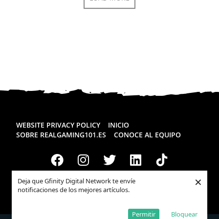
WEBSITE PRIVACY POLICY
INICIO
SOBRE REALGAMING101.ES
CONOCE AL EQUIPO
×
Deja que Gfinity Digital Network te envíe
Todos los derechos reservados
Realgaming.es
© 2026
notificaciones de los mejores artículos.
Permitir
Bloquear