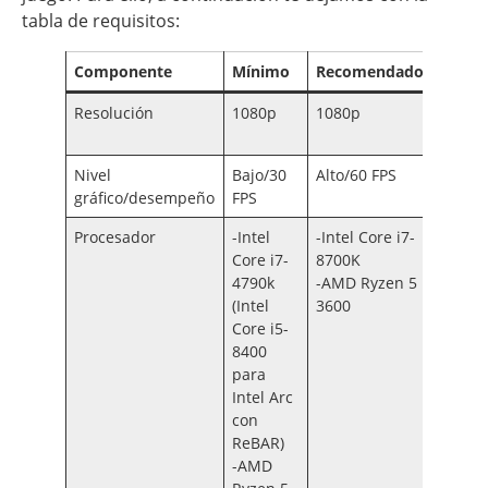
tabla de requisitos:
Componente
Mínimo
Recomendado
Entus
Resolución
1080p
1080p
1440p 
Nivel
Bajo/30
Alto/60 FPS
Alto/6
gráfico/desempeño
FPS
FPS
Procesador
-Intel
-Intel Core i7-
-Intel
Core i7-
8700K
i7-97
4790k
-AMD Ryzen 5
-AMD
(Intel
3600
Ryzen
Core i5-
3700X
8400
para
Intel Arc
con
ReBAR)
-AMD