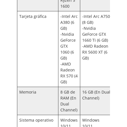
Ryzen 5
1600
Tarjeta gráfica
-Intel Arc
-Intel Arc A750
-Intel 
A380 (6
(8 GB)
A770 (
GB)
-Nvidia
GB)
-Nvidia
GeForce GTX
-Nvidi
GeForce
1660 Ti (6 GB)
GeFor
GTX
-AMD Radeon
RTX 2
1060 (6
RX 5600 XT (6
(8 GB)
GB)
GB)
-AMD
-AMD
Radeo
Radeon
5700 X
RX 570 (4
GB)
GB)
Memoria
8 GB de
16 GB (En Dual
16 GB 
RAM (En
Channel)
Dual
Dual
Chann
Channel)
Sistema operativo
Windows
Windows
Wind
10/11
10/11
10/11