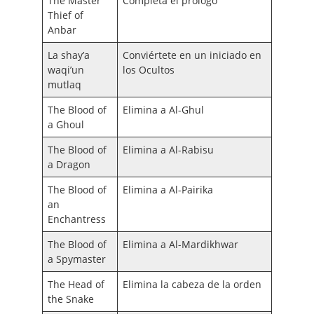
The Master
Completa el prólogo
Thief of
Anbar
La shay’a
Conviértete en un iniciado en
waqi’un
los Ocultos
mutlaq
The Blood of
Elimina a Al-Ghul
a Ghoul
The Blood of
Elimina a Al-Rabisu
a Dragon
The Blood of
Elimina a Al-Pairika
an
Enchantress
The Blood of
Elimina a Al-Mardikhwar
a Spymaster
The Head of
Elimina la cabeza de la orden
the Snake