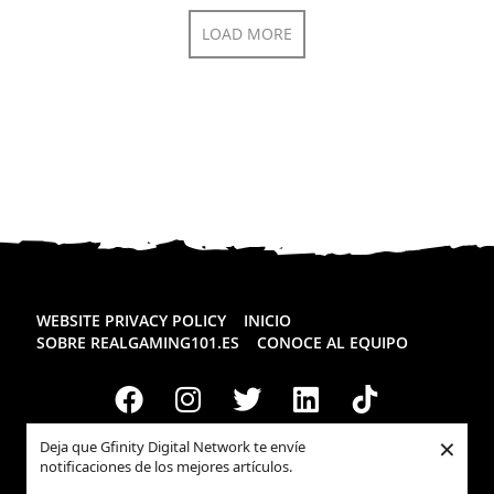
LOAD MORE
WEBSITE PRIVACY POLICY
INICIO
SOBRE REALGAMING101.ES
CONOCE AL EQUIPO
×
Deja que Gfinity Digital Network te envíe
notificaciones de los mejores artículos.
Todos los derechos reservados
Realgaming.es
© 2026