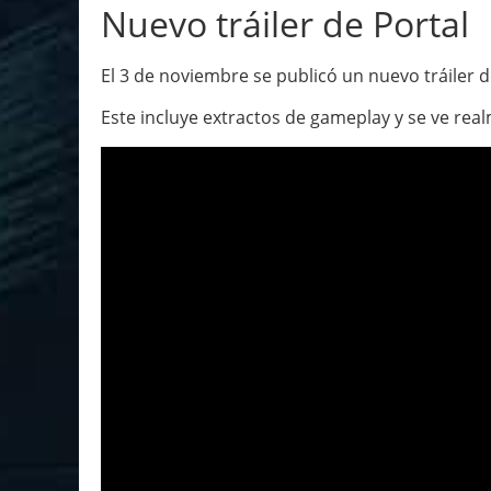
Nuevo tráiler de Portal
El 3 de noviembre se publicó un nuevo tráiler d
Este incluye extractos de gameplay y se ve rea