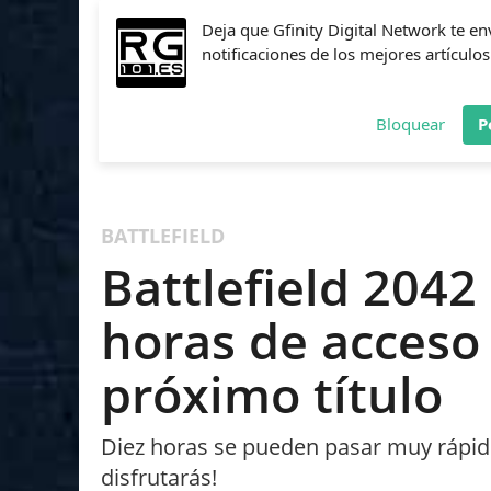
Deja que Gfinity Digital Network te en
notificaciones de los mejores artículos
Bloquear
P
FIFA
NBA 2K
CALL OF DUTY
FORTNITE
PES
BATTLEFIELD
Battlefield 204
horas de acceso 
próximo título
Diez horas se pueden pasar muy rápido
disfrutarás!