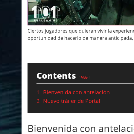
Ciertos jugadores que quieran vivir la experien
oportunidad de hacerlo de manera anticipada, y
Contents
hide
1
Bienvenida con antelación
2
Nuevo tráiler de Portal
Bienvenida con antelac