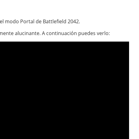
el modo Portal de Battlefield 2042.
lmente alucinante. A continuación puedes verlo: