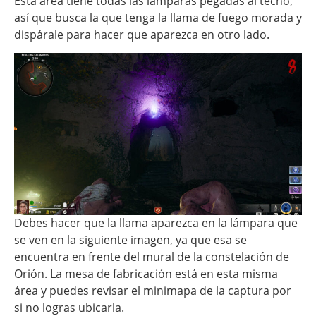
Esta área tiene todas las lámparas pegadas al techo,
así que busca la que tenga la llama de fuego morada y
dispárale para hacer que aparezca en otro lado.
Debes hacer que la llama aparezca en la lámpara que
se ven en la siguiente imagen, ya que esa se
encuentra en frente del mural de la constelación de
Orión. La mesa de fabricación está en esta misma
área y puedes revisar el minimapa de la captura por
si no logras ubicarla.