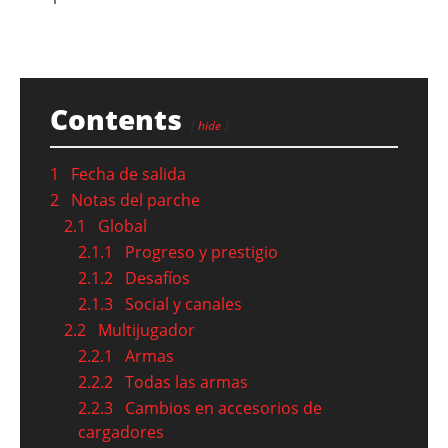
Contents
hide
1
Fecha de salida
2
Notas del parche
2.1
Global
2.1.1
Progreso y prestigio
2.1.2
Desafíos
2.1.3
Social y canales
2.2
Multijugador
2.2.1
Armas
2.2.2
Todas las armas
2.2.3
Cambios en accesorios de
cargadores