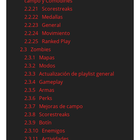
campo y Comodines
2.2.21
Scorestreaks
2.2.22
Medallas
2.2.23
General
2.2.24
Movimiento
2.2.25
Ranked Play
2.3
Zombies
2.3.1
Mapas
2.3.2
Modos
2.3.3
Actualización de playlist general
2.3.4
Gameplay
2.3.5
Armas
2.3.6
Perks
2.3.7
Mejoras de campo
2.3.8
Scorestreaks
2.3.9
Botín
2.3.10
Enemigos
2.3.11
Actividades