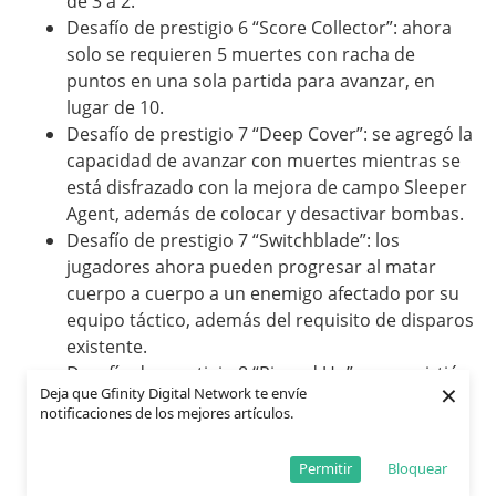
de 3 a 2.
Desafío de prestigio 6 “Score Collector”: ahora
solo se requieren 5 muertes con racha de
puntos en una sola partida para avanzar, en
lugar de 10.
Desafío de prestigio 7 “Deep Cover”: se agregó la
capacidad de avanzar con muertes mientras se
está disfrazado con la mejora de campo Sleeper
Agent, además de colocar y desactivar bombas.
Desafío de prestigio 7 “Switchblade”: los
jugadores ahora pueden progresar al matar
cuerpo a cuerpo a un enemigo afectado por su
equipo táctico, además del requisito de disparos
existente.
Desafío de prestigio 8 “Ripped Up”: se convirtió
×
Deja que Gfinity Digital Network te envíe
el desafío de medallas Guns Blazing (3 muertes
notificaciones de los mejores artículos.
rápidas con el Chopper Gunner) a rastrear
muertes individuales con la racha de puntos del
Permitir
Bloquear
Chopper Gunner.