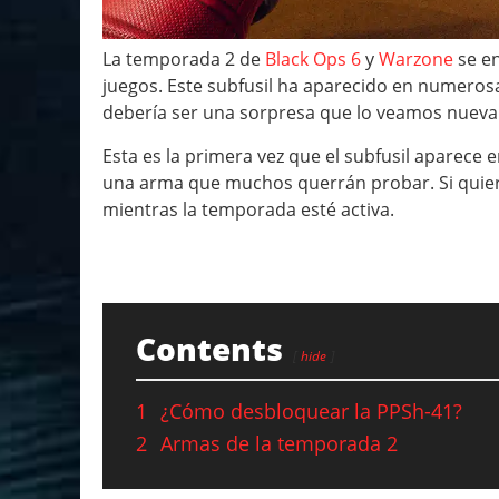
La temporada 2 de
Black Ops 6
y
Warzone
se en
juegos. Este subfusil ha aparecido en numerosa
debería ser una sorpresa que lo veamos nuev
Esta es la primera vez que el subfusil aparece
una arma que muchos querrán probar. Si quier
mientras la temporada esté activa.
Contents
hide
1
¿Cómo desbloquear la PPSh-41?
2
Armas de la temporada 2