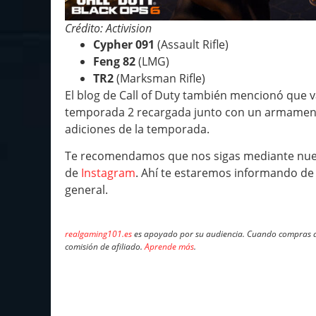
Crédito: Activision
Cypher 091
(Assault Rifle)
Feng 82
(LMG)
TR2
(Marksman Rifle)
El blog de Call of Duty también mencionó que v
temporada 2 recargada junto con un armamento 
adiciones de la temporada.
Te recomendamos que nos sigas mediante nue
de
Instagram
. Ahí te estaremos informando de 
general.
realgaming101.es
es apoyado por su audiencia. Cuando compras a 
comisión de afiliado.
Aprende más
.