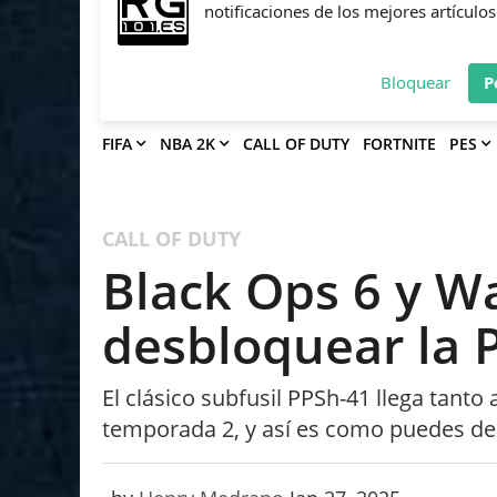
Deja que Gfinity Digital Network te en
notificaciones de los mejores artículos
Bloquear
P
FIFA
NBA 2K
CALL OF DUTY
FORTNITE
PES
CALL OF DUTY
Black Ops 6 y 
desbloquear la 
El clásico subfusil PPSh-41 llega tant
temporada 2, y así es como puedes de