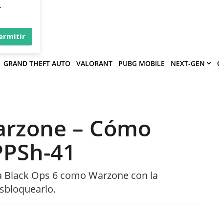
×
víe
.
ermitir
GRAND THEFT AUTO
VALORANT
PUBG MOBILE
NEXT-GEN
Warzone – Cómo
PPSh-41
o a Black Ops 6 como Warzone con la
sbloquearlo.