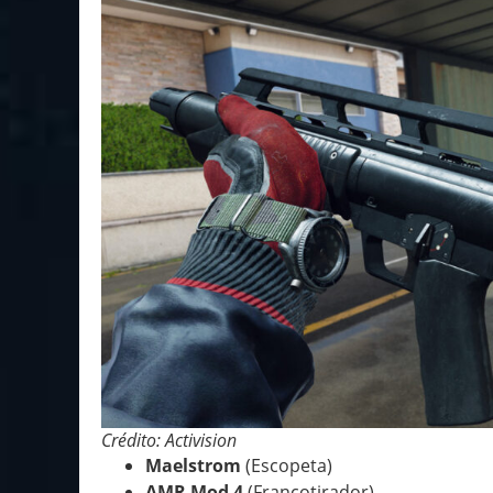
Crédito: Activision
Maelstrom
(Escopeta)
AMR Mod 4
(Francotirador)