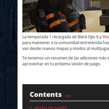
La temporada 1 recargada de Black Ops 6 y
Wa
para mantener a la comunidad entretenida hast
van desde nuevos mapas y modos al multijugad
Te tenemos un resumen de las adiciones más i
aprovechar en tu próxima sesión de juego.
Contents
hide
1
Fecha de salida