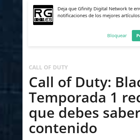
Deja que Gfinity Digital Network te en
notificaciones de los mejores artículos
Bloquear
P
FIFA
NBA 2K
CALL OF DUTY
FORTNITE
PES
CALL OF DUTY
Call of Duty: Bla
Temporada 1 rec
que debes saber
contenido