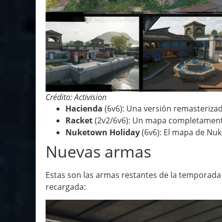
Crédito: Activision
Hacienda
(6v6): Una versión remasterizad
Racket
(2v2/6v6): Un mapa completament
Nuketown Holiday
(6v6): El mapa de Nu
Nuevas armas
Estas son las armas restantes de la temporada 
recargada: