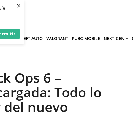
×
víe
.
ermitir
GRAND THEFT AUTO
VALORANT
PUBG MOBILE
NEXT-GEN
ck Ops 6 –
argada: Todo lo
 del nuevo