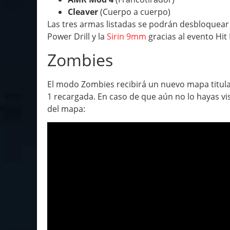
Cleaver
(Cuerpo a cuerpo)
Las tres armas listadas se podrán desbloquear
Power Drill y la
Sirin 9mm
gracias al evento Hit L
Zombies
El modo Zombies recibirá un nuevo mapa titula
1 recargada. En caso de que aún no lo hayas vis
del mapa: