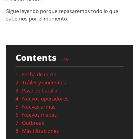
Sigue leyendo porque repasaremos todo lo que
sabemos por el momento.
Contents
hide
1
Fecha de inicio
2
Tráiler y cinemática
3
Pase de batalla
4
Nuevos operadores
5
Nuevas armas
6
Nuevos mapas
7
Outbreak
8
Más filtraciones