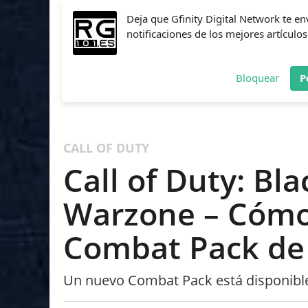
Deja que Gfinity Digital Network te en
notificaciones de los mejores artículos
Bloquear
P
FIFA
NBA 2K
CALL OF DUTY
FORTNITE
PES
CALL OF DUTY
Call of Duty: Bl
Warzone – Cómo
Combat Pack de
Un nuevo Combat Pack está disponible