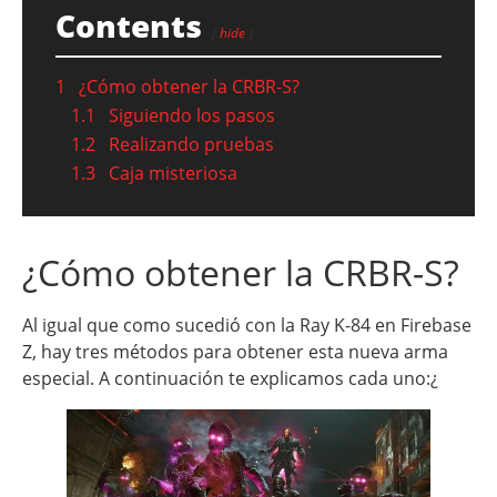
Contents
hide
1
¿Cómo obtener la CRBR-S?
1.1
Siguiendo los pasos
1.2
Realizando pruebas
1.3
Caja misteriosa
¿Cómo obtener la CRBR-S?
Al igual que como sucedió con la Ray K-84 en Firebase
Z, hay tres métodos para obtener esta nueva arma
especial. A continuación te explicamos cada uno:¿