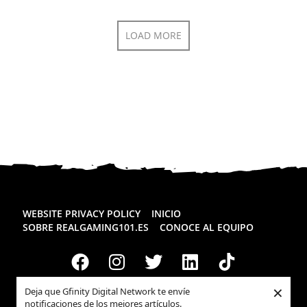
LOAD MORE
WEBSITE PRIVACY POLICY
INICIO
SOBRE REALGAMING101.ES
CONOCE AL EQUIPO
×
Deja que Gfinity Digital Network te envíe
notificaciones de los mejores artículos.
Todos los derechos reservados
Realgaming.es
© 2026