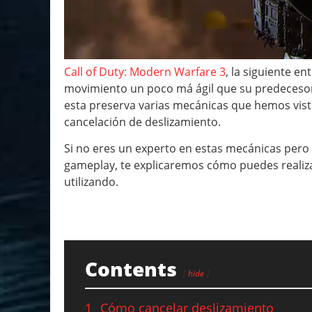
Call of Duty: Modern Warfare 3
, la siguiente en
movimiento un poco má ágil que su predecesora
esta preserva varias mecánicas que hemos visto
cancelación de deslizamiento.
Si no eres un experto en estas mecánicas pero
gameplay, te explicaremos cómo puedes realiza
utilizando.
Contents
hide
1
Cómo cancelar deslizamiento