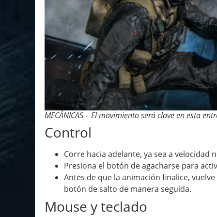
MECÁNICAS – El movimiento será clave en esta entr
Control
Corre hacia adelante, ya sea a velocidad n
Presiona el botón de agacharse para activ
Antes de que la animación finalice, vuelve
botón de salto de manera seguida.
Mouse y teclado