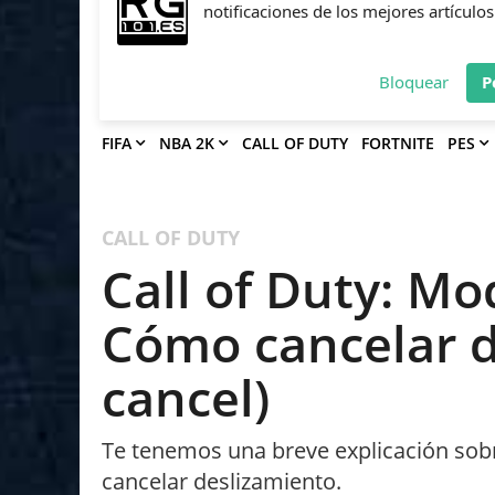
Deja que Gfinity Digital Network te en
notificaciones de los mejores artículos
Bloquear
P
FIFA
NBA 2K
CALL OF DUTY
FORTNITE
PES
CALL OF DUTY
Call of Duty: Mo
Cómo cancelar d
cancel)
Te tenemos una breve explicación sob
cancelar deslizamiento.