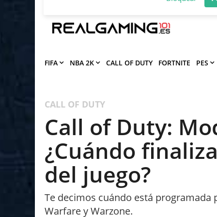
Deja que Gfinity Digital Network te en
notificaciones de los mejores artículos
Bloquear
P
FIFA
NBA 2K
CALL OF DUTY
FORTNITE
PES
CALL OF DUTY
Call of Duty: M
¿Cuándo finaliz
del juego?
Te decimos cuándo está programada pa
Warfare y Warzone.