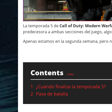
La temporada 5 de
Call of Duty: Modern Warf
predecesora a ambas secciones del juego, algo
Apenas estamos en la segunda semana, pero n
Contents
hide
1
¿Cuándo finaliza la temporada 5?
2
Pase de batalla