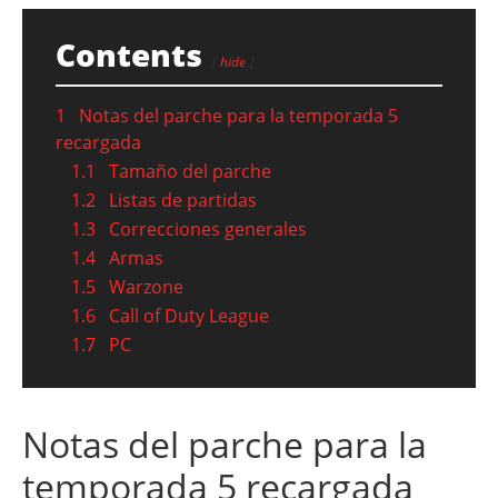
Contents
hide
1
Notas del parche para la temporada 5
recargada
1.1
Tamaño del parche
1.2
Listas de partidas
1.3
Correcciones generales
1.4
Armas
1.5
Warzone
1.6
Call of Duty League
1.7
PC
Notas del parche para la
temporada 5 recargada