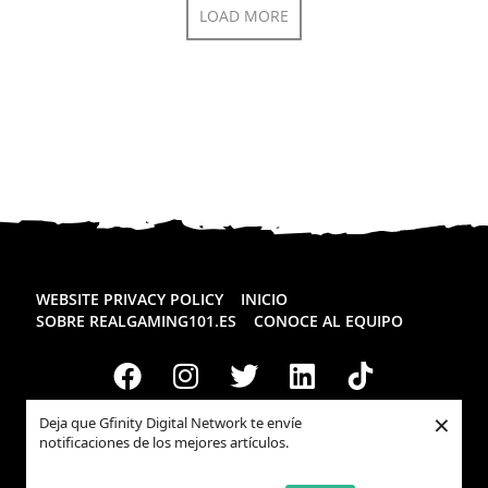
LOAD MORE
WEBSITE PRIVACY POLICY
INICIO
SOBRE REALGAMING101.ES
CONOCE AL EQUIPO
×
Deja que Gfinity Digital Network te envíe
notificaciones de los mejores artículos.
Todos los derechos reservados
Realgaming.es
© 2026