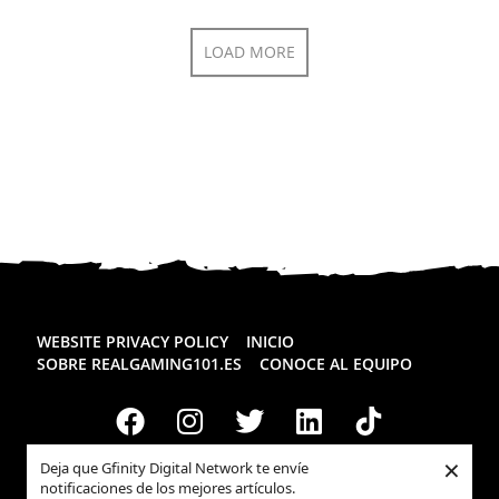
LOAD MORE
WEBSITE PRIVACY POLICY
INICIO
SOBRE REALGAMING101.ES
CONOCE AL EQUIPO
×
Deja que Gfinity Digital Network te envíe
notificaciones de los mejores artículos.
Todos los derechos reservados
Realgaming.es
© 2026