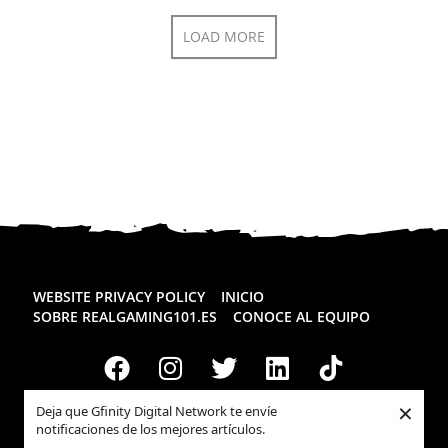
LOAD MORE
WEBSITE PRIVACY POLICY
INICIO
SOBRE REALGAMING101.ES
CONOCE AL EQUIPO
×
Deja que Gfinity Digital Network te envíe
Todos los derechos reservados
Realgaming.es
© 2026
notificaciones de los mejores artículos.