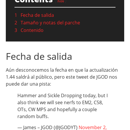
hide
1
Fecha de salida
2
Tamaño y notas del parche
3
Contenido
Fecha de salida
Aún desconocemos la fecha en que la actualización
1.44 saldrá al público, pero este tweet de JGOD nos
puede dar una pista:
Hammer and Sickle Dropping today, but I
also think we will see nerfs to EM2, C58,
OTs, CW MP5 and hopefully a couple
random buffs.
— James – JGOD (@JGODYT)
November 2,