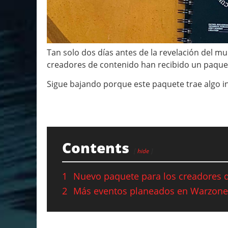
Tan solo dos días antes de la revelación del mul
creadores de contenido han recibido un paquet
Sigue bajando porque este paquete trae algo i
Contents
hide
1
Nuevo paquete para los creadores 
2
Más eventos planeados en Warzone