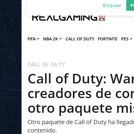
Deja que Gfinity Digital Network te en
notificaciones de los mejores artículos
Bloquear
P
FIFA
NBA 2K
CALL OF DUTY
FORTNITE
PES
CALL OF DUTY
Call of Duty: Wa
creadores de co
otro paquete mi
Otro paquete de Call of Duty ha llegad
contenido.