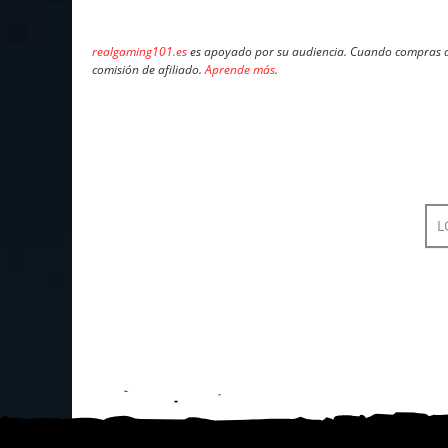
realgaming101.es
es apoyado por su audiencia. Cuando compras a 
comisión de afiliado.
Aprende más
.
L