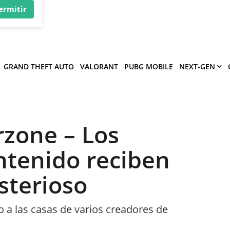
×
víe
.
ermitir
GRAND THEFT AUTO
VALORANT
PUBG MOBILE
NEXT-GEN
rzone – Los
ntenido reciben
sterioso
o a las casas de varios creadores de