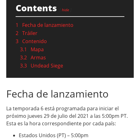
Contents
hide
1
Fecha de lanzamiento
2
Tráiler
3
Contenido
3.1
Mapa
3.2
Armas
3.3
Undead Siege
Fecha de lanzamiento
La temporada 6 está programada para iniciar el
próximo jueves 29 de julio del 2021 a las 5:00pm PT.
Esta es la hora correspondiente por cada país:
Estados Unidos (PT) – 5:00pm