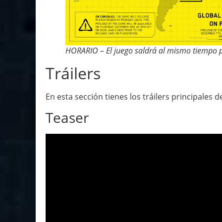
HORARIO – El juego saldrá al mismo tiempo 
Tráilers
En esta sección tienes los tráilers principales d
Teaser