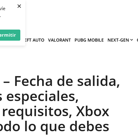
×
víe
.
ermitir
GRAND THEFT AUTO
VALORANT
PUBG MOBILE
NEXT-GEN
– Fecha de salida,
s especiales,
requisitos, Xbox
todo lo que debes