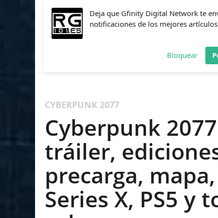
Deja que Gfinity Digital Network te en
notificaciones de los mejores artículos
Bloquear
P
FIFA
NBA 2K
CALL OF DUTY
FORTNITE
PES
CYBERPUNK 2077
Cyberpunk 2077 
tráiler, edicione
precarga, mapa, 
Series X, PS5 y 