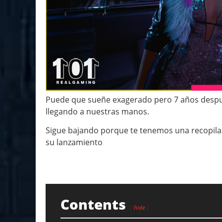
Puede que sueñe exagerado pero 7 años despu
llegando a nuestras manos.
Sigue bajando porque te tenemos una recopilac
su lanzamiento
Contents
hide