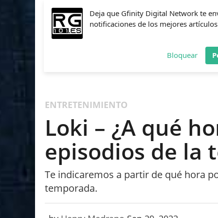
Deja que Gfinity Digital Network te en
notificaciones de los mejores artículos
Bloquear
P
FIFA
NBA 2K
CALL OF DUTY
FORTNITE
PES
ENTRETENIMIENTO
Loki – ¿A qué ho
episodios de la
Te indicaremos a partir de qué hora po
temporada.