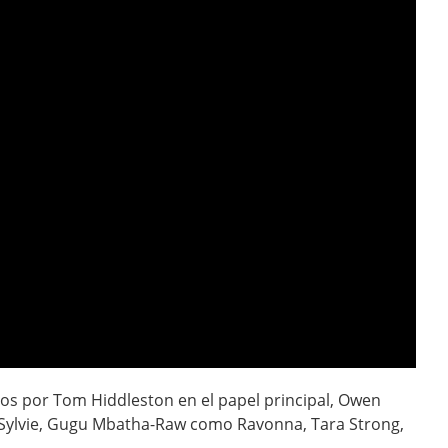
os por Tom Hiddleston en el papel principal, Owen
Sylvie, Gugu Mbatha-Raw como Ravonna, Tara Strong,