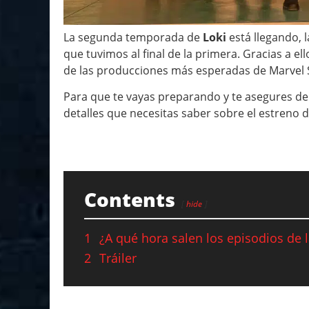
La segunda temporada de
Loki
está llegando, l
que tuvimos al final de la primera. Gracias a el
de las producciones más esperadas de Marvel S
Para que te vayas preparando y te asegures de
detalles que necesitas saber sobre el estreno 
Contents
hide
1
¿A qué hora salen los episodios de 
2
Tráiler