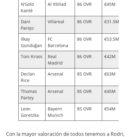
N’Golo
Al Ittihad
86 OVR
€45M
€73K
Kanté
Dani
Villareal
86 OVR
€31.5M
€64K
Parejo
Ilkay
FC
86 OVR
€53.5M
€220
Gündoğan
Barcelona
Toni Kroos
Real
86 OVR
€42M
€240
Madrid
Declan
Arsenal
85 OVR
€63M
€130
Rice
Thomas
Arsenal
85 OVR
€45M
€150
Partey
Leon
Bayern
85 OVR
€54M
€100
Goretzka
Munich
Con la mayor valoración de todos tenemos a Rodri,