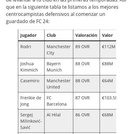
que en la siguiente tabla te listamos a los mejores
centrocampistas defensivos al comenzar un
guardado de FC 24:
Jugador
Club
Valoración
Valor
Salar
Rodri
Manchester
89 OVR
€112M
€250
City
Joshua
Bayern
88 OVR
€88M
€130
Kimmich
Munich
Casemiro
Manchester
88 OVR
€64M
€230
United
Frenkie de
FC
87 OVR
€103.5M
€240
Jong
Barcelona
Sergej
Al Hilal
86 OVR
€68M
€84K
Milinković-
Savić