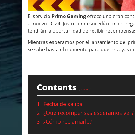
El servicio
Prime Gaming
ofrece una gran cant
al nuevo FC 24. Justo como sucedía con entrega
tendrán la oportunidad de recibir recompens
Mientras esperamos por el lanzamiento del pri
se sabe hasta el momento para que te vayas i
Contents
hide
1
Fecha de salida
2
¿Qué recompensas esperamos ver?
3
¿Cómo reclamarlo?