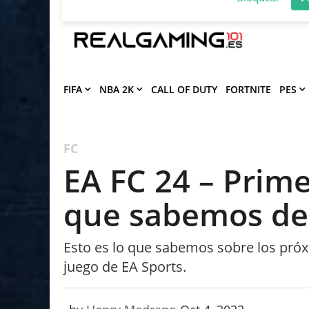
Deja que Gfinity Digital Network te en
notificaciones de los mejores artículos
Bloquear
P
FIFA
NBA 2K
CALL OF DUTY
FORTNITE
PES
FC
EA FC 24 – Prim
que sabemos de
Esto es lo que sabemos sobre los próxi
juego de EA Sports.