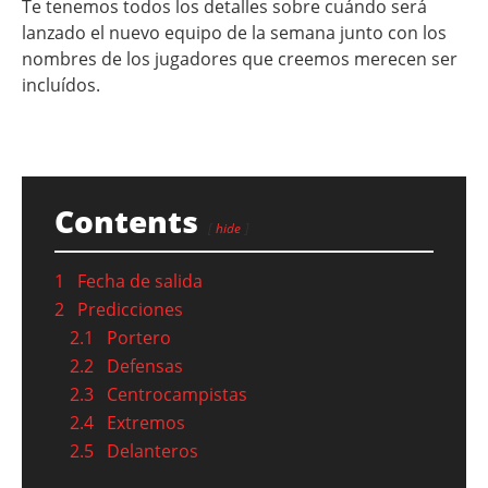
Te tenemos todos los detalles sobre cuándo será
lanzado el nuevo equipo de la semana junto con los
nombres de los jugadores que creemos merecen ser
incluídos.
Contents
hide
1
Fecha de salida
2
Predicciones
2.1
Portero
2.2
Defensas
2.3
Centrocampistas
2.4
Extremos
2.5
Delanteros