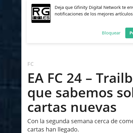
Deja que Gfinity Digital Network te en
notificaciones de los mejores artículos
Bloquear
P
FIFA
NBA 2K
CALL OF DUTY
FORTNITE
PES
FC
EA FC 24 – Trailb
que sabemos sob
cartas nuevas
Con la segunda semana cerca de comen
cartas han llegado.