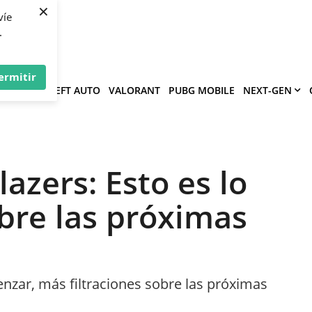
×
víe
.
ermitir
GRAND THEFT AUTO
VALORANT
PUBG MOBILE
NEXT-GEN
lazers: Esto es lo
re las próximas
zar, más filtraciones sobre las próximas