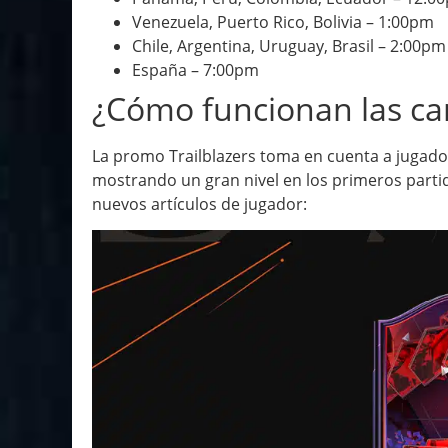
Venezuela, Puerto Rico, Bolivia – 1:00pm
Chile, Argentina, Uruguay, Brasil – 2:00pm
España – 7:00pm
¿Cómo funcionan las car
La promo Trailblazers toma en cuenta a jugado
mostrando un gran nivel en los primeros partido
nuevos artículos de jugador: