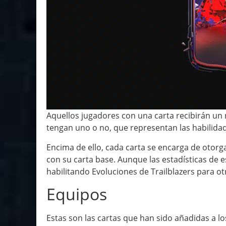
Aquellos jugadores con una carta recibirán un 
tengan uno o no, que representan las habilid
Encima de ello, cada carta se encarga de otor
con su carta base. Aunque las estadísticas de e
habilitando Evoluciones de Trailblazers para ot
Equipos
Estas son las cartas que han sido añadidas a l