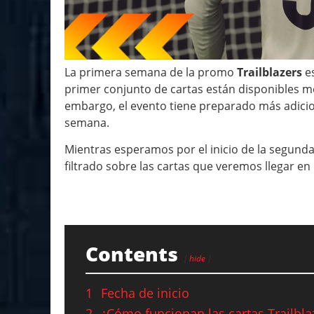
La primera semana de la promo
Trailblazers
e
primer conjunto de cartas están disponibles m
embargo, el evento tiene preparado más adicion
semana.
Mientras esperamos por el inicio de la segund
filtrado sobre las cartas que veremos llegar en
Contents
hide
1
Fecha de inicio
2
¿Cómo funcionan las cartas Trailbla