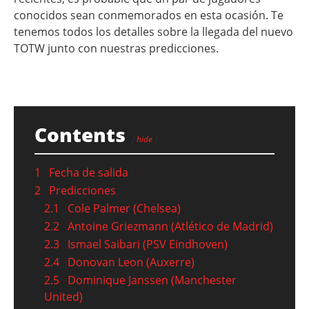
conocidos sean conmemorados en esta ocasión. Te
tenemos todos los detalles sobre la llegada del nuevo
TOTW junto con nuestras predicciones.
Contents
hide
1
Fecha de salida
2
Predicciones
2.1
Cole Palmer (Chelsea)
2.2
Antoine Griezmann (Atlético de Madrid)
2.3
Ismael Saibari (PSV Eindhoven)
2.4
Donovan Leon (Auxerre)
2.5
Dominique Janssen (Manchester
United)