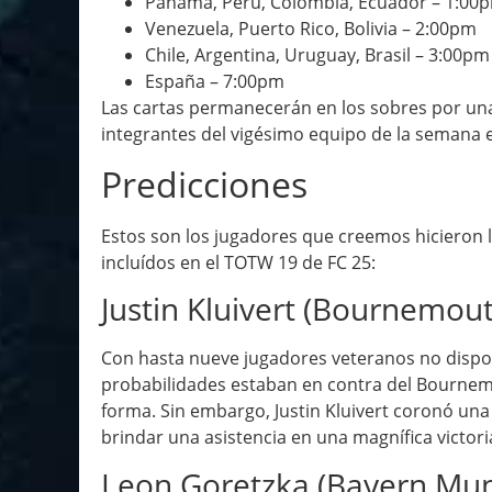
Panamá, Perú, Colombia, Ecuador – 1:00
Venezuela, Puerto Rico, Bolivia – 2:00pm
Chile, Argentina, Uruguay, Brasil – 3:00pm
España – 7:00pm
Las cartas permanecerán en los sobres por una
integrantes del vigésimo equipo de la semana e
Predicciones
Estos son los jugadores que creemos hicieron lo
incluídos en el TOTW 19 de FC 25:
Justin Kluivert (Bournemou
Con hasta nueve jugadores veteranos no disponi
probabilidades estaban en contra del Bournem
forma. Sin embargo, Justin Kluivert coronó una 
brindar una asistencia en una magnífica victori
Leon Goretzka (Bayern Mun