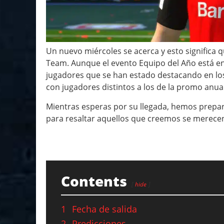
Un nuevo miércoles se acerca y esto significa 
Team. Aunque el evento Equipo del Año está en
jugadores que se han estado destacando en los 
con jugadores distintos a los de la promo anual
Mientras esperas por su llegada, hemos prepar
para resaltar aquellos que creemos se merecen
Contents
hide
1
Fecha de salida
2
Predicciones