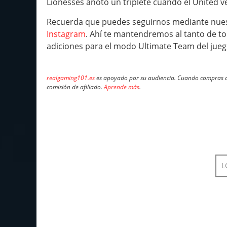
Lionesses anotó un triplete cuando el United venc
Recuerda que puedes seguirnos mediante nue
Instagram
. Ahí te mantendremos al tanto de t
adiciones para el modo Ultimate Team del jueg
realgaming101.es
es apoyado por su audiencia. Cuando compras a 
comisión de afiliado.
Aprende más
.
L