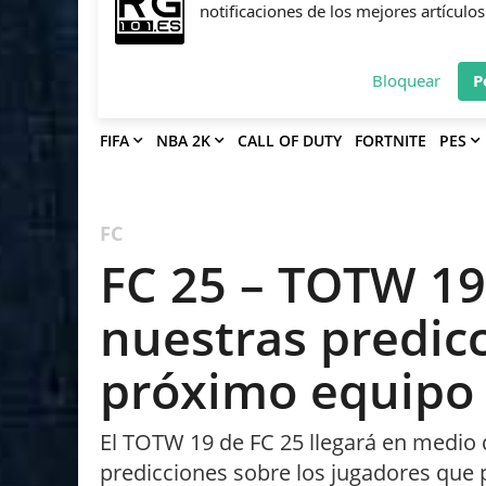
Deja que Gfinity Digital Network te en
notificaciones de los mejores artículos
Bloquear
P
FIFA
NBA 2K
CALL OF DUTY
FORTNITE
PES
FC
FC 25 – TOTW 19
nuestras predicc
próximo equipo
El TOTW 19 de FC 25 llegará en medio
predicciones sobre los jugadores que p