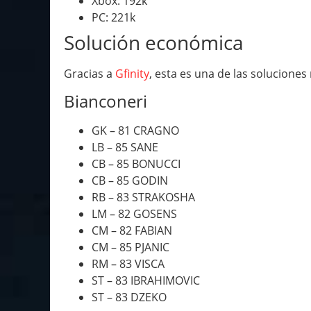
Xbox: 192k
PC: 221k
Solución económica
Gracias a
Gfinity
, esta es una de las solucione
Bianconeri
GK – 81 CRAGNO
LB – 85 SANE
CB – 85 BONUCCI
CB – 85 GODIN
RB – 83 STRAKOSHA
LM – 82 GOSENS
CM – 82 FABIAN
CM – 85 PJANIC
RM – 83 VISCA
ST – 83 IBRAHIMOVIC
ST – 83 DZEKO