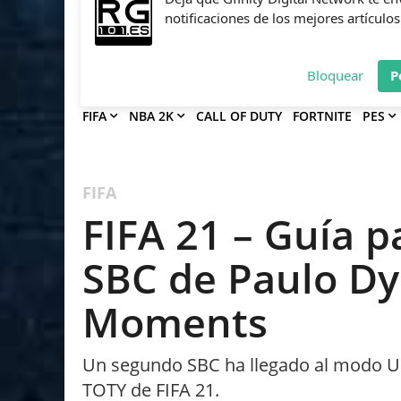
Deja que Gfinity Digital Network te en
notificaciones de los mejores artículos
Bloquear
P
FIFA
NBA 2K
CALL OF DUTY
FORTNITE
PES
FIFA
FIFA 21 – Guía p
SBC de Paulo Dy
Moments
Un segundo SBC ha llegado al modo 
TOTY de FIFA 21.