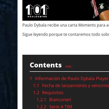
Paulo Dybala recibe una carta Moments para
Sigue leyendo porque te contaremos todo sobr
Contents
hide
1
Información de Paulo Dybala Play
1.1
Fecha de lanzamiento y vencimi
1.2
Requisitos
1.2.1
Bianconeri
1.2.2
Serie A TIM