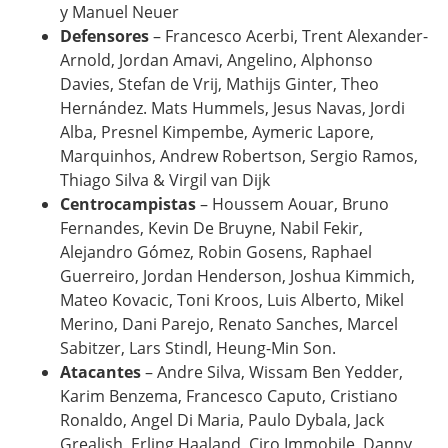
y Manuel Neuer
Defensores
– Francesco Acerbi, Trent Alexander-
Arnold, Jordan Amavi, Angelino, Alphonso
Davies, Stefan de Vrij, Mathijs Ginter, Theo
Hernández. Mats Hummels, Jesus Navas, Jordi
Alba, Presnel Kimpembe, Aymeric Lapore,
Marquinhos, Andrew Robertson, Sergio Ramos,
Thiago Silva & Virgil van Dijk
Centrocampistas
– Houssem Aouar, Bruno
Fernandes, Kevin De Bruyne, Nabil Fekir,
Alejandro Gómez, Robin Gosens, Raphael
Guerreiro, Jordan Henderson, Joshua Kimmich,
Mateo Kovacic, Toni Kroos, Luis Alberto, Mikel
Merino, Dani Parejo, Renato Sanches, Marcel
Sabitzer, Lars Stindl, Heung-Min Son.
Atacantes
– Andre Silva, Wissam Ben Yedder,
Karim Benzema, Francesco Caputo, Cristiano
Ronaldo, Angel Di Maria, Paulo Dybala, Jack
Grealish, Erling Haaland, Ciro Immobile, Danny