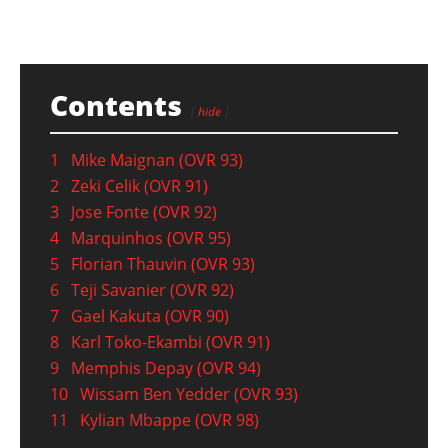
Contents
hide
1
Mike Maignan (OVR 93)
2
Zeki Celik (OVR 91)
3
Jose Fonte (OVR 92)
4
Marquinhos (OVR 95)
5
Florian Thauvin (OVR 93)
6
Teji Savanier (OVR 92)
7
Gael Kakuta (OVR 90)
8
Karl Toko-Ekambi (OVR 91)
9
Memphis Depay (OVR 94)
10
Wissam Ben Yedder (OVR 93)
11
Kylian Mbappe (OVR 98)