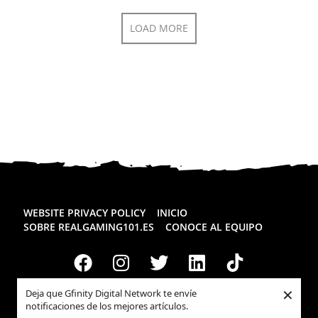
LOAD MORE
WEBSITE PRIVACY POLICY
INICIO
SOBRE REALGAMING101.ES
CONOCE AL EQUIPO
×
Deja que Gfinity Digital Network te envíe
notificaciones de los mejores artículos.
Todos los derechos reservados
Realgaming.es
© 2026