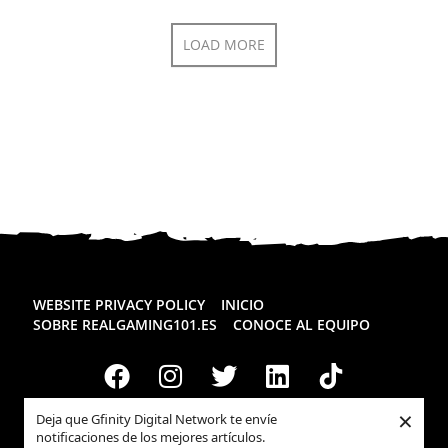
LOAD MORE
WEBSITE PRIVACY POLICY
INICIO
SOBRE REALGAMING101.ES
CONOCE AL EQUIPO
×
Deja que Gfinity Digital Network te envíe
Todos los derechos reservados
Realgaming.es
© 2026
notificaciones de los mejores artículos.