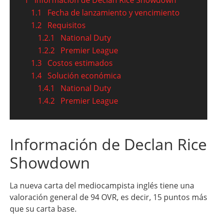
1.1
Fecha de lanzamiento y vencimiento
1.2
Requisitos
1.2.1
National Duty
1.2.2
Premier League
1.3
Costos estimados
1.4
Solución económica
1.4.1
National Duty
1.4.2
Premier League
Información de Declan Rice
Showdown
La nueva carta del mediocampista inglés tiene una
valoración general de 94 OVR, es decir, 15 puntos más
que su carta base.