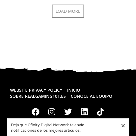
LOAD MORE
WEBSITE PRIVACY POLICY
INICIO
SOBRE REALGAMING101.ES
CONOCE AL EQUIPO
×
Deja que Gfinity Digital Network te envíe
Todos los derechos reservados
Realgaming.es
© 2026
notificaciones de los mejores artículos.