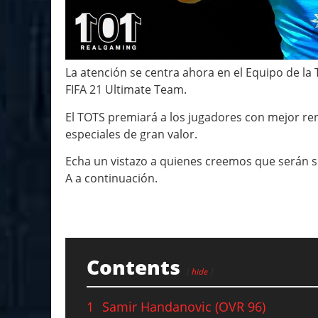
La atención se centra ahora en el Equipo de l
FIFA 21 Ultimate Team.
El TOTS premiará a los jugadores con mejor r
especiales de gran valor.
Echa un vistazo a quienes creemos que serán s
A a continuación.
Contents
hide
1
Samir Handanovic (OVR 96)