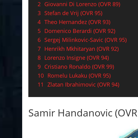
2
Giovanni Di Lorenzo (OVR 89)
3
Stefan de Vrij (OVR 95)
4
Theo Hernandez (OVR 93)
5
Domenico Berardi (OVR 92)
6
Sergej Milinkovic-Savic (OVR 95)
7
Henrikh Mkhitaryan (OVR 92)
8
Lorenzo Insigne (OVR 94)
9
Cristiano Ronaldo (OVR 99)
10
Romelu Lukaku (OVR 95)
11
Zlatan Ibrahimovic (OVR 94)
Samir Handanovic (OVR