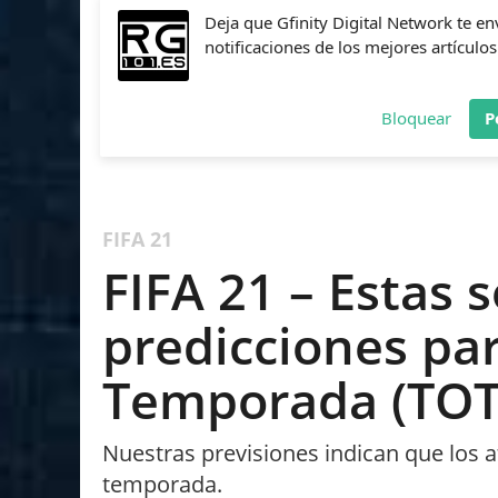
Deja que Gfinity Digital Network te en
notificaciones de los mejores artículos
Bloquear
P
FIFA
NBA 2K
CALL OF DUTY
FORTNITE
PES
FIFA 21
FIFA 21 – Estas 
predicciones par
Temporada (TOTS
Nuestras previsiones indican que los a
temporada.