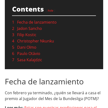
Contents
hide
1
Fecha de lanzamiento
2
Jadon Sancho
3
Filip Kostic
4
Christopher Nkunku
5
Dani Olmo
6
Paulo Otávio
7
Sasa Kalajdzic
Fecha de lanzamiento
Con febrero ya terminado, ¿quién se llevará a casa el
premio al Jugador del Mes de la Bundesliga (POTM)?
Leer más:
Estas son nuestras predicciones para el