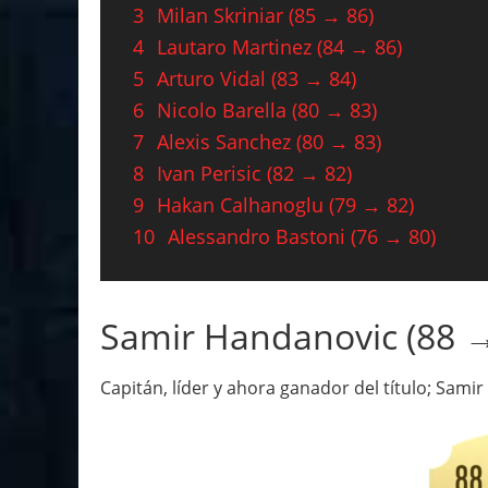
3
Milan Skriniar (85 → 86)
4
Lautaro Martinez (84 → 86)
5
Arturo Vidal (83 → 84)
6
Nicolo Barella (80 → 83)
7
Alexis Sanchez (80 → 83)
8
Ivan Perisic (82 → 82)
9
Hakan Calhanoglu (79 → 82)
10
Alessandro Bastoni (76 → 80)
Samir Handanovic (88 →
Capitán, líder y ahora ganador del título; Sami