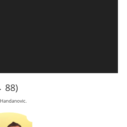
 88)
r Handanovic.