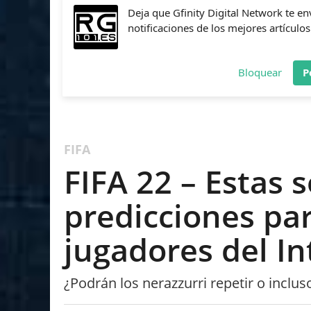
Deja que Gfinity Digital Network te en
notificaciones de los mejores artículos
Bloquear
P
FIFA
NBA 2K
CALL OF DUTY
FORTNITE
PES
FIFA
FIFA 22 – Estas 
predicciones par
jugadores del In
¿Podrán los nerazzurri repetir o inclu