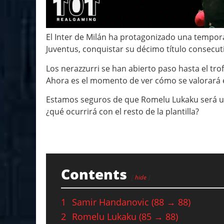
El Inter de Milán ha protagonizado una temporad
Juventus, conquistar su décimo título consecuti
Los nerazzurri se han abierto paso hasta el tr
Ahora es el momento de ver cómo se valorará e
Estamos seguros de que Romelu Lukaku será un
¿qué ocurrirá con el resto de la plantilla?
Contents
hide
1
Samir Handanovic (88 → 88)
2
Romelu Lukaku (85 → 88)