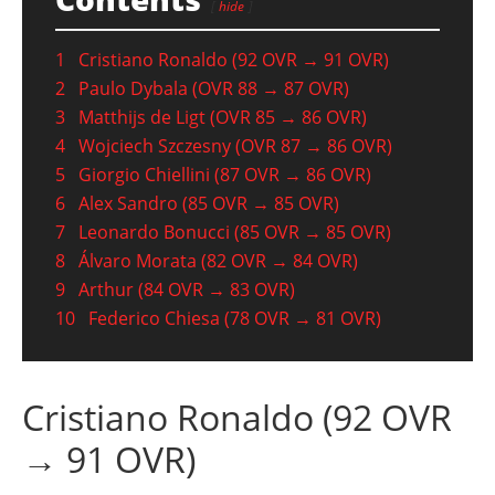
hide
1
Cristiano Ronaldo (92 OVR → 91 OVR)
2
Paulo Dybala (OVR 88 → 87 OVR)
3
Matthijs de Ligt (OVR 85 → 86 OVR)
4
Wojciech Szczesny (OVR 87 → 86 OVR)
5
Giorgio Chiellini (87 OVR → 86 OVR)
6
Alex Sandro (85 OVR → 85 OVR)
7
Leonardo Bonucci (85 OVR → 85 OVR)
8
Álvaro Morata (82 OVR → 84 OVR)
9
Arthur (84 OVR → 83 OVR)
10
Federico Chiesa (78 OVR → 81 OVR)
Cristiano Ronaldo (92 OVR
→ 91 OVR)