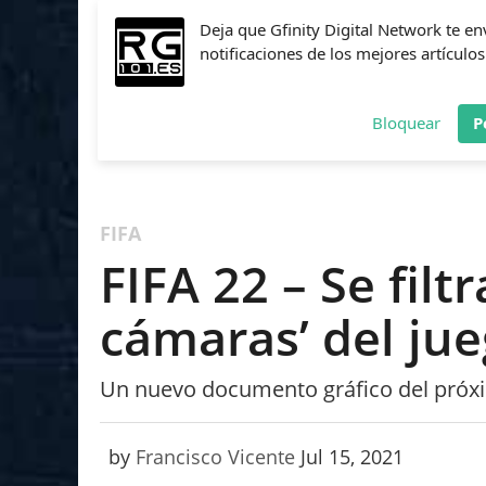
Deja que Gfinity Digital Network te en
notificaciones de los mejores artículos
Bloquear
P
FIFA
NBA 2K
CALL OF DUTY
FORTNITE
PES
FIFA
FIFA 22 – Se filtr
cámaras’ del ju
Un nuevo documento gráfico del próximo
by
Francisco Vicente
Jul 15, 2021