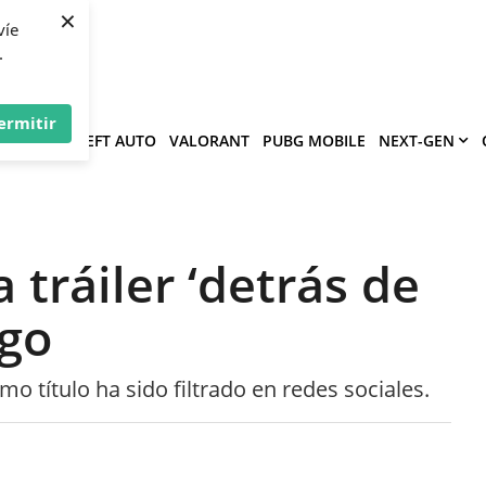
×
víe
.
ermitir
GRAND THEFT AUTO
VALORANT
PUBG MOBILE
NEXT-GEN
a tráiler ‘detrás de
ego
 título ha sido filtrado en redes sociales.