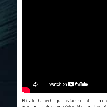
El tráiler ha hecho que los fans se entusiasme
grandes talentos como Kylian Mbappe, Trent Ale