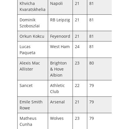
Khvicha
Napoli
21
81
90
Kvaratskhelia
Dominik
RB Leipzig
21
81
87
Szoboszlai
Orkun Kokcu
Feyenoord
21
81
86
Lucas
West Ham
24
81
86
Paqueta
Alexis Mac
Brighton
23
80
84
Allister
& Hove
Albion
Sancet
Athletic
22
79
86
Club
Emile Smith
Arsenal
21
79
86
Rowe
Matheus
Wolves
23
79
84
Cunha