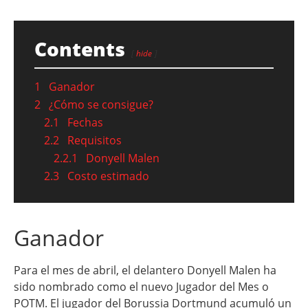
Contents
hide
1
Ganador
2
¿Cómo se consigue?
2.1
Fechas
2.2
Requisitos
2.2.1
Donyell Malen
2.3
Costo estimado
Ganador
Para el mes de abril, el delantero Donyell Malen ha
sido nombrado como el nuevo Jugador del Mes o
POTM. El jugador del Borussia Dortmund acumuló un