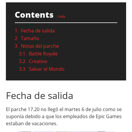
Contents
hide
1
Fecha de salida
2
Tamaño
3
Notas del parche
3.1
Battle Royale
3.2
Creativo
3.3
Salvar el Mundo
Fecha de salida
El parche 17.20 no llegó el martes 6 de julio como se
suponía debido a que los empleados de Epic Games
estaban de vacaciones.