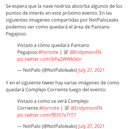
Se espera que la nave nodriza absorba algunos de los
puntos de interés en este próximo evento. En las
siguientes imagenes compartidas por NotPaloLeaks
podemos ver como quedará el área de Pantano
Pegajoso:
Vistazo a cómo quedará Pantano
Pegajoso.
#Fortnite
|
@EndymionFN
pic.twitter.com/bPa2WWk56n
— NotPalo (@NotPaloleaks)
July 27, 2021
Y en el siguiente tweet hay varias imágenes de como
quedará Complejo Corriente luego del evento:
Vistazo a como se verá Complejo
Corriente.
#Fortnite
|
@EndymionFN
pic.twitter.com/fB357oTtT7
— NotPalo (@NotPaloleaks)
July 27, 2021