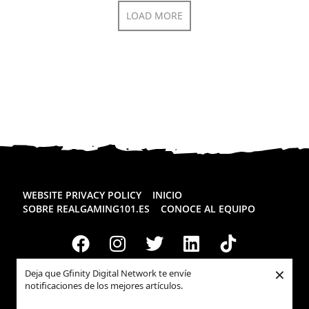
LOAD MORE
WEBSITE PRIVACY POLICY
INICIO
SOBRE REALGAMING101.ES
CONOCE AL EQUIPO
×
Deja que Gfinity Digital Network te envíe
notificaciones de los mejores artículos.
Todos los derechos reservados
Realgaming.es
© 2026