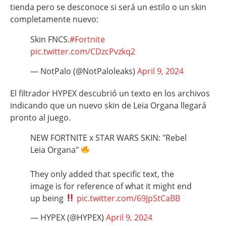
tienda pero se desconoce si será un estilo o un skin
completamente nuevo:
Skin FNCS.
#Fortnite
pic.twitter.com/CDzcPvzkq2
— NotPalo (@NotPaloleaks)
April 9, 2024
El filtrador HYPEX descubrió un texto en los archivos
indicando que un nuevo skin de Leia Organa llegará
pronto al juego.
NEW FORTNITE x STAR WARS SKIN: "Rebel
Leia Organa"
They only added that specific text, the
image is for reference of what it might end
up being
pic.twitter.com/69JpStCaBB
— HYPEX (@HYPEX)
April 9, 2024