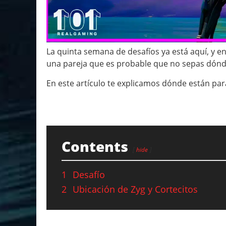
La quinta semana de desafíos ya está aquí, y e
una pareja que es probable que no sepas dónde
En este artículo te explicamos dónde están par
Contents
hide
1
Desafío
2
Ubicación de Zyg y Cortecitos