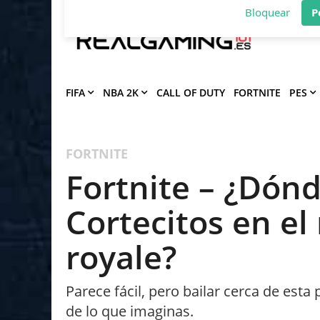
Deja que Gfinity Digital Network te en
notificaciones de los mejores artículos
Bloquear
P
FIFA
NBA 2K
CALL OF DUTY
FORTNITE
PES
FORTNITE
Fortnite – ¿Dónd
Cortecitos en el
royale?
Parece fácil, pero bailar cerca de esta 
de lo que imaginas.