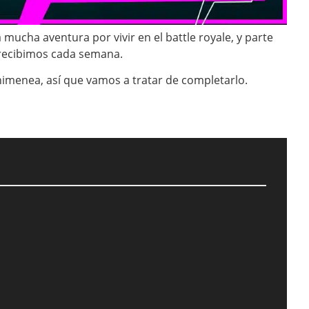
 mucha aventura por vivir en el battle royale, y parte
 recibimos cada semana.
himenea, así que vamos a tratar de completarlo.