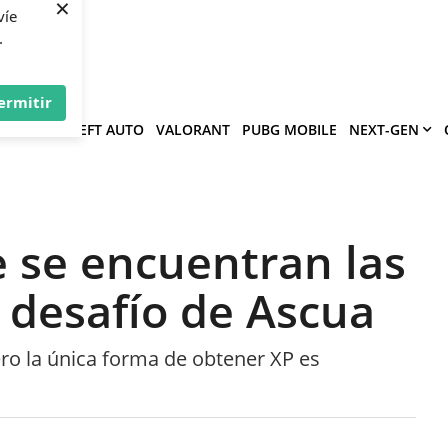
×
víe
.
ermitir
GRAND THEFT AUTO
VALORANT
PUBG MOBILE
NEXT-GEN
e se encuentran las
 desafío de Ascua
ero la única forma de obtener XP es