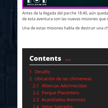
Antes de la llegada del parche 18.40, aún queda
de esta aventura son las nuevas misiones que
Una de estas misiones habla de destruir una c
Contents
hide
1
Desafío
2
Ubicación de las chimeneas
2.1
Albercas Adormecidas
2.2
Parque Placentero
2.3
Acantilados Arenosos
2.4
Setos Sagrados