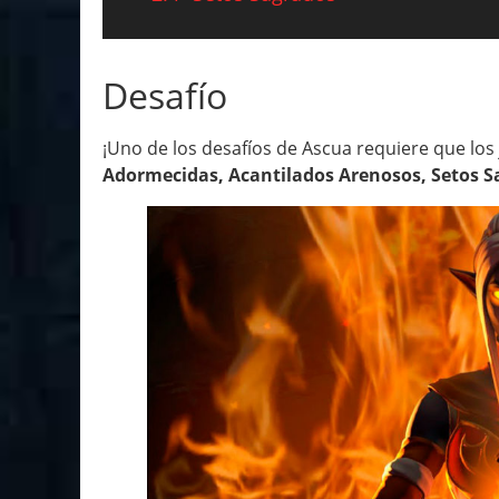
Desafío
¡Uno de los desafíos de Ascua requiere que lo
Adormecidas, Acantilados Arenosos, Setos S