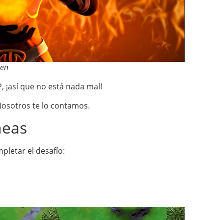
een
P, ¡así que no está nada mal!
osotros te lo contamos.
neas
pletar el desafío: