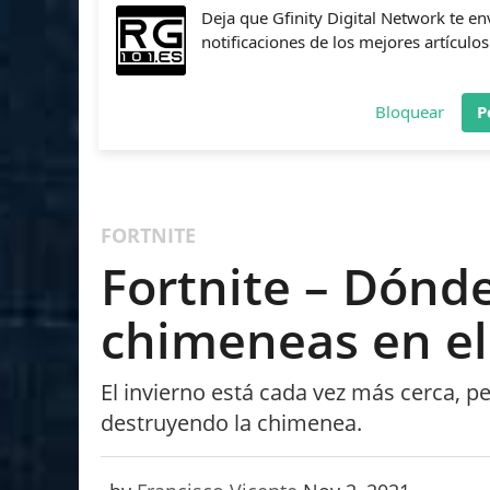
Deja que Gfinity Digital Network te en
notificaciones de los mejores artículos
Bloquear
P
FIFA
NBA 2K
CALL OF DUTY
FORTNITE
PES
FORTNITE
Fortnite – Dónd
chimeneas en el
El invierno está cada vez más cerca, p
destruyendo la chimenea.