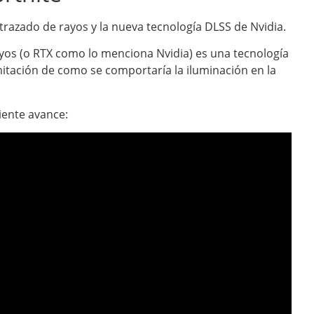
razado de rayos y la nueva tecnología DLSS de Nvidia.
rayos (o RTX como lo menciona Nvidia) es una tecnología
mitación de como se comportaría la iluminación en la
iente avance: