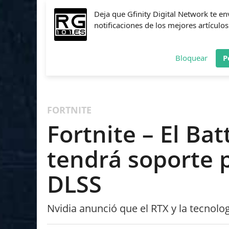
Deja que Gfinity Digital Network te en
notificaciones de los mejores artículos
Bloquear
P
FIFA
NBA 2K
CALL OF DUTY
FORTNITE
PES
FORTNITE
Fortnite – El Ba
tendrá soporte p
DLSS
Nvidia anunció que el RTX y la tecnolo