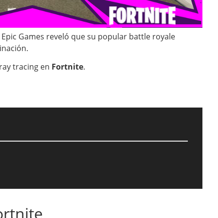
 Epic Games reveló que su popular battle royale
inación.
ray tracing en
Fortnite
.
rtnite