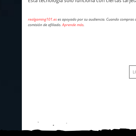
Esta tecnología solo funciona con ciertas tarjet
realgaming101.es
es apoyado por su audiencia. Cuando compras a 
comisión de afiliado.
Aprende más
.
L