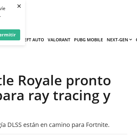
×
víe
.
ermitir
GRAND THEFT AUTO
VALORANT
PUBG MOBILE
NEXT-GEN
ttle Royale pronto
ara ray tracing y
gía DLSS están en camino para Fortnite.