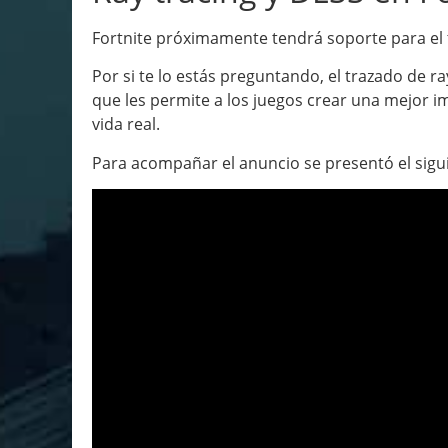
Fortnite próximamente tendrá soporte para el t
Por si te lo estás preguntando, el trazado de 
que les permite a los juegos crear una mejor i
vida real.
Para acompañar el anuncio se presentó el sigu