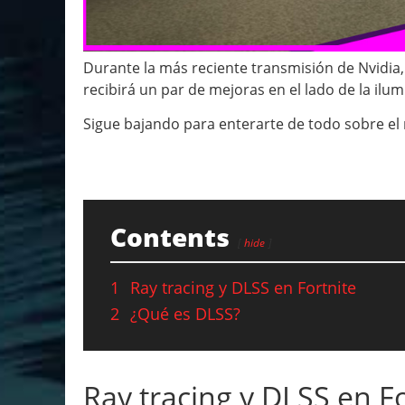
Durante la más reciente transmisión de Nvidia,
recibirá un par de mejoras en el lado de la ilum
Sigue bajando para enterarte de todo sobre el 
Contents
hide
1
Ray tracing y DLSS en Fortnite
2
¿Qué es DLSS?
Ray tracing y DLSS en Fo